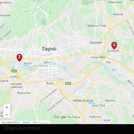
NOVOSTI
Svjetsko prvenstvo u Vertigo Baru
Svjetsko prvenstvo 2026. u Vertigo Baru ...
Zimska vjenčanja - posebna ponuda
✨ ZIMSKA VJENČANJA 2026./2027. - POSEBNA PON...
Ljetni menu restoran Argante
Ljeto donosi bogatstvo sezonskih okusa i osvjež...
OSTALO
O nama
Pravni podaci
Uvjeti korištenja