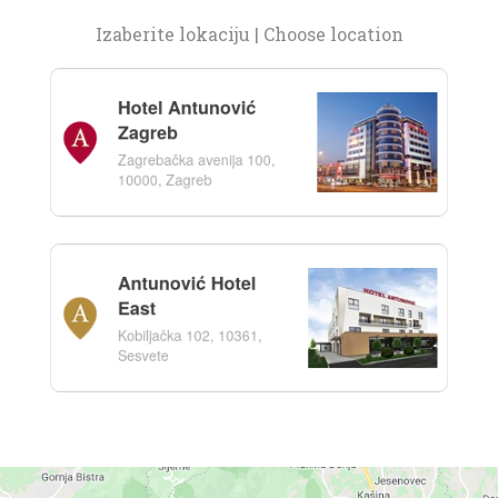
Izaberite lokaciju | Choose location
Hotel Antunović Zagreb – jedinstveni doživljaj!
Hotel Antunović
Zagreb
REZERVACIJE
Zagrebačka avenija 100,
10000, Zagreb
KONTAKTI
Antunović Hotel
East
Hotel Antunović Zagreb
Kobiljačka 102, 10361,
Zagrebačka Avenija 100 A, 10000 Zagreb
Sesvete
Telefon:
+385 (0)1 2041 200
Fax:
+385 (0)1 2041 762
E-mail:
rezervacije@antunovic.hr